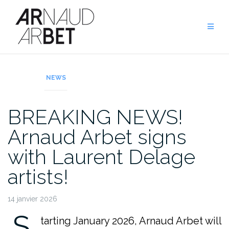
Aller
au
contenu
NEWS
BREAKING NEWS!
Arnaud Arbet signs
with Laurent Delage
artists!
14 janvier 2026
S
tarting January 2026, Arnaud Arbet will