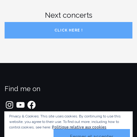
Next concerts
CLICK HERE !
Find me on
Instagram
YouTube
Facebook
Privacy & Cookies: This site uses cookies. By continuing to use this
website, you agree to their use.
To find out more, including how to
Thème par
Colorlib
Propulsé par
WordPress
control cookies, see here:
Politique relative aux cookies