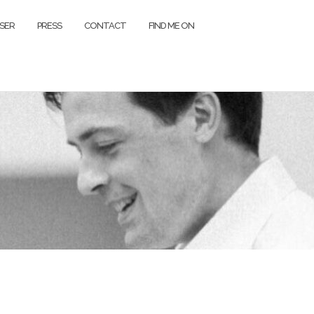
SER
PRESS
CONTACT
FIND ME ON