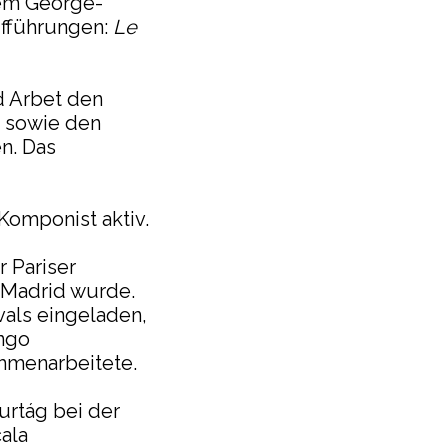
dem George-
ufführungen:
Le
d Arbet den
s sowie den
n. Das
 Komponist aktiv.
r Pariser
n Madrid wurde.
als eingeladen,
Ingo
ammenarbeitete.
urtág bei der
cala