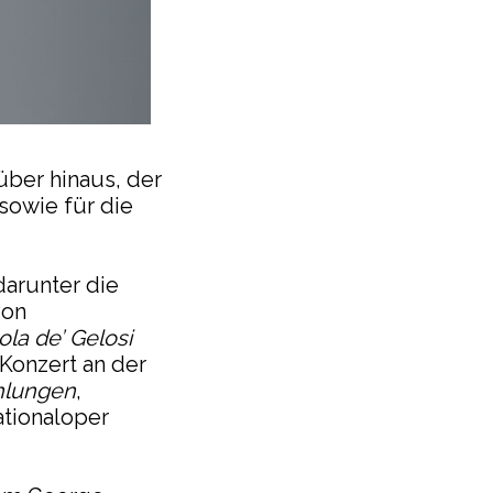
über hinaus, der
sowie für die
darunter die
on
la de’ Gelosi
(Konzert an der
hlungen
,
ationaloper