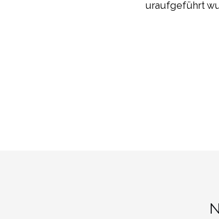
uraufgeführt wu
N