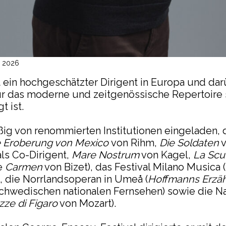
l 2026
t ein hochgeschätzter Dirigent in Europa und dar
r das moderne und zeitgenössische Repertoire 
t ist.
ßig von renommierten Institutionen eingeladen, 
e Eroberung von Mexico
von Rihm,
Die Soldaten
v
ls Co-Dirigent,
Mare Nostrum
von Kagel,
La Scuo
ie
Carmen
von Bizet), das Festival Milano Musica 
), die Norrlandsoperan in Umeå (
Hoffmanns Erzä
chwedischen nationalen Fernsehen) sowie die N
ze di Figaro
von Mozart).