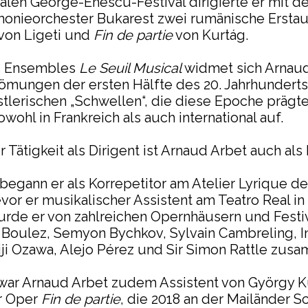
nalen George-Enescu-Festival dirigierte er mit 
onieorchester Bukarest zwei rumänische Ersta
von Ligeti und
Fin de partie
von Kurtág.
s Ensembles
Le Seuil Musical
widmet sich Arnau
römungen der ersten Hälfte des 20. Jahrhundert
stlerischen „Schwellen“, die diese Epoche prägte
owohl in Frankreich als auch international auf.
er Tätigkeit als Dirigent ist Arnaud Arbet auch als
egann er als Korrepetitor am Atelier Lyrique de
vor er musikalischer Assistent am Teatro Real i
rde er von zahlreichen Opernhäusern und Festiv
e Boulez, Semyon Bychkov, Sylvain Cambreling, 
ji Ozawa, Alejo Pérez und Sir Simon Rattle zus
 war Arnaud Arbet zudem Assistent von György K
r Oper
Fin de partie
, die 2018 an der Mailänder S