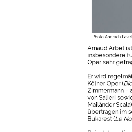
Photo Andrada Pave
Arnaud Arbet is
insbesondere fü
Oper sehr gefrag
Er wird regelmä
Kölner Oper (
Di
Zimmermann – a
von Salieri sow
Mailänder Scala
übertragen im s
Bukarest (
Le Noz