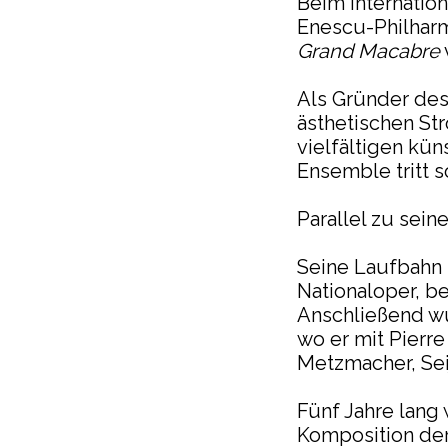
Beim Internatio
Enescu-Philharm
Grand Macabre
Als Gründer de
ästhetischen St
vielfältigen kün
Ensemble tritt s
Parallel zu sein
Seine Laufbahn b
Nationaloper, be
Anschließend wu
wo er mit Pierr
Metzmacher, Sei
Fünf Jahre lang
Komposition de